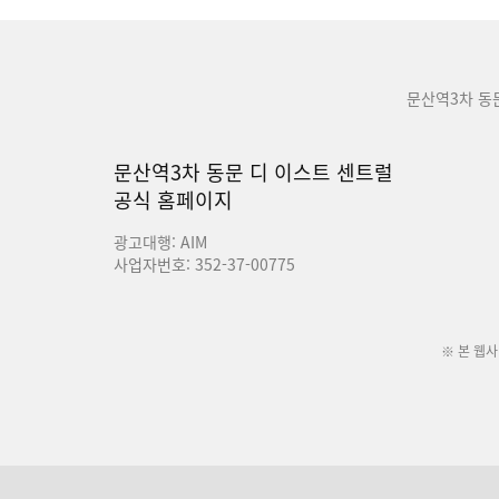
문산역3차 동
문산역3차 동문 디 이스트 센트럴
공식 홈페이지
광고대행: AIM
사업자번호: 352-37-00775
※ 본 웹