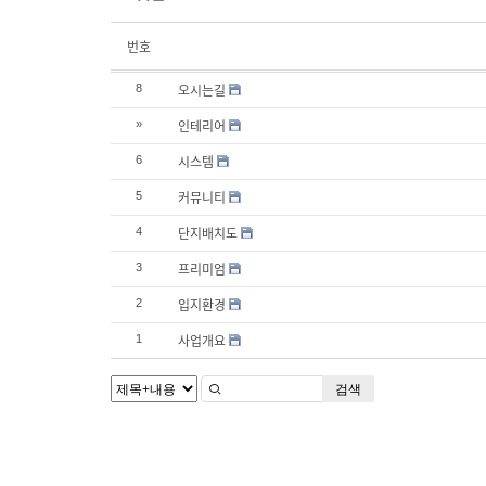
번호
오시는길
8
인테리어
»
시스템
6
커뮤니티
5
단지배치도
4
프리미엄
3
입지환경
2
사업개요
1
검색