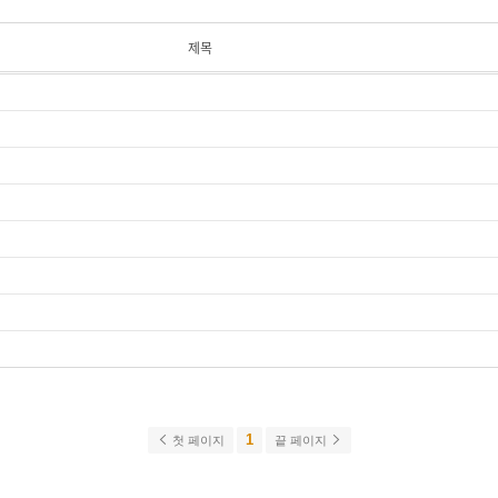
제목
1
첫 페이지
끝 페이지