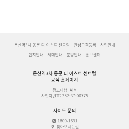
문산역3차 동문 디 이스트 센트럴
관심고객등록
사업안내
단지안내
세대안내
분양안내
홍보센터
문산역3차 동문 디 이스트 센트럴
공식 홈페이지
광고대행: AIM
사업자번호: 352-37-00775
사이드 문의
1800-1691
찾아오시는길