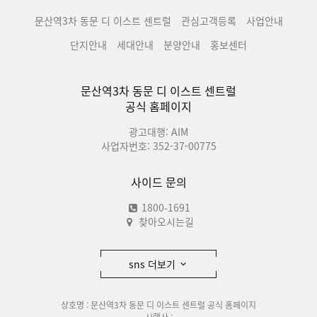
문산역3차 동문 디 이스트 센트럴
관심고객등록
사업안내
단지안내
세대안내
분양안내
홍보센터
문산역3차 동문 디 이스트 센트럴
공식 홈페이지
광고대행: AIM
사업자번호: 352-37-00775
사이드 문의
1800-1691
찾아오시는길
sns 더보기
상호명 : 문산역3차 동문 디 이스트 센트럴 공식 홈페이지