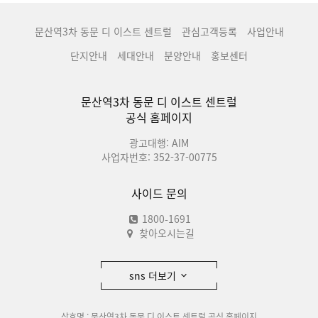
문산역3차 동문 디 이스트 센트럴
관심고객등록
사업안내
단지안내
세대안내
분양안내
홍보센터
문산역3차 동문 디 이스트 센트럴
공식 홈페이지
광고대행: AIM
사업자번호: 352-37-00775
사이드 문의
1800-1691
찾아오시는길
sns 더보기
상호명 : 문산역3차 동문 디 이스트 센트럴 공식 홈페이지